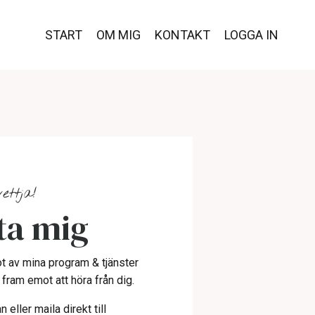
START
OM MIG
KONTAKT
LOGGA IN
ettja!
ta mig
t av mina program & tjänster
g fram emot att höra från dig.
eller maila direkt till