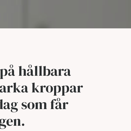
 på hållbara
starka kroppar
dag som får
ägen.