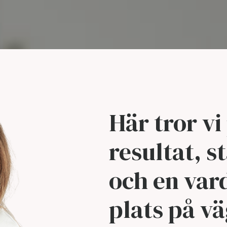
Här tror vi
resultat, 
och en var
plats på v