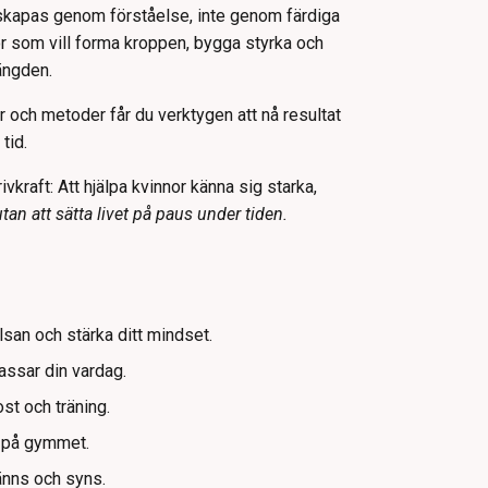
g skapas genom förståelse, inte genom färdiga
 som vill forma kroppen, bygga styrka och
längden.
r och metoder får du verktygen att nå resultat
tid.
vkraft: Att hjälpa kvinnor känna sig starka,
utan att sätta livet på paus under tiden.
lsan och stärka ditt mindset.
assar din vardag.
st och träning.
d på gymmet.
änns och syns.