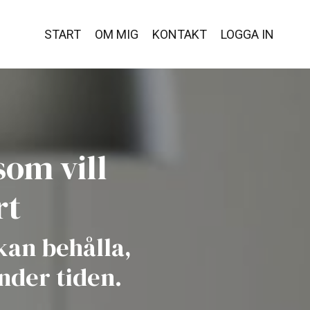
START
OM MIG
KONTAKT
LOGGA IN
som vill
rt
 kan behålla,
under tiden.